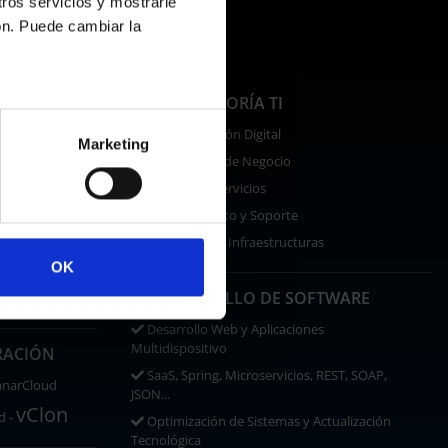
tros servicios y mostrarle
ón. Puede cambiar la
IS CYBER
CONSULTORÍA TI
Transformación Digital
Marketing
Continuidad de Negocio
Gestión de Servicios
Asesoramiento y Soporte
Seguridad de Infraestructuras
OK
OneDrive
DESARROLLO DE SOFTWARE
ce
Desarrollo Web y Aplicaciones
Multidispositivo
RACIÓN
SaaS, Spring, Microservicios, REST, SOAP,
anarCloud
JSON...
vClon
d -
Optimización de Sistemas y Actualización
Tecnológica