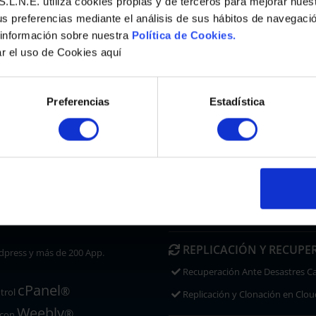
.L.N.E. utiliza cookies propias y de terceros para mejorar nues
us preferencias mediante el análisis de sus hábitos de navegaci
 información sobre nuestra
Política de Cookies.
Blog
ar el uso de Cookies aquí
S
ACRON
CLOUD BACKUP
PROTECT
Preferencias
Estadística
Cloud Backup Servidores
ad
Cloud Backup VM
 SSL/TLS
Cloud Backup PCs
Cloud Backup Correo
 WEB GESTIONADO
Cloud Backup Microsoft 365 y 
Cloud Backup Google Workspa
Imunify
 con
Antimalware
REPLICACIÓN Y RECUPE
press y más de 200 App.
Recuperación Ante Desastres C
cPanel
®
trol
Replicación y Clonación en Clou
Weebly
®
 con