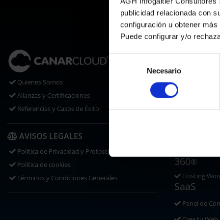
AGH Infogaltier Consultores S
publicidad relacionada con s
configuración u obtener más
Puede configurar y/o rechaz
DOMINIO
Selección
Registros
Necesario
de
Traslados
Quienes Somos
consentimiento
Disponibilid
Alianzas y Certificaciones
Certificados
Referencias y Casos de Éxito
HOSTING
AVISOS LEGALES
Hosting Web
Política de Privacidad y Protección de Datos
360
®
Política de cookies
Hosting Word
Términos y Condiciones Generales
SaaS
Panel de Con
Crea tu Web