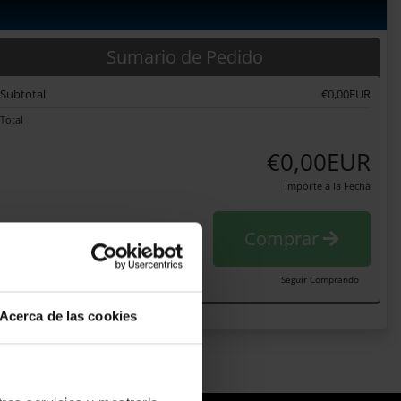
Sumario de Pedido
Subtotal
€0,00EUR
Total
€0,00EUR
Importe a la Fecha
Comprar
Seguir Comprando
Acerca de las cookies