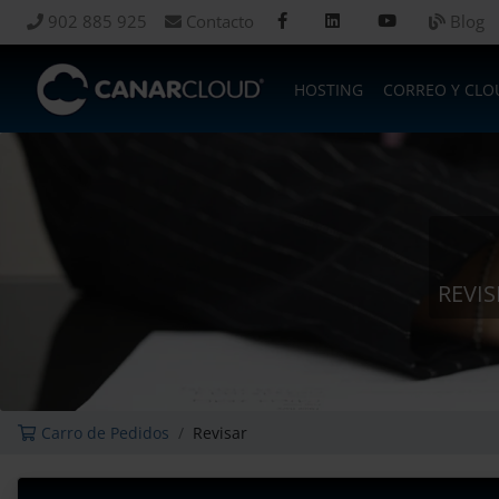
902 885 925
Contacto
Blog
HOSTING
CORREO Y CLO
REVI
Carro de Pedidos
Revisar