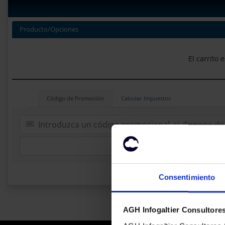
Producto/Opciones
El carrito 
Código de Promoción
Calcular Impuestos
Validar C
Consentimiento
AGH Infogaltier Consultores 