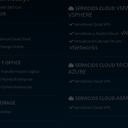
VM
ento SEO con
SERVICIOS CLOUD
o
®
VSPHERE
Servidores Cloud VPS
vN
Servidores y Nodos Cloud -
sional CanarCloud
Virtualización de red VXLAN -
vNetworks
change Online
Y OFFICE
MIC
SERVICIOS CLOUD
AZURE
 Transformación Digital
5 Pymes/Enterprise
Servidores Cloud VPS
 Pymes/Enterprise
AMA
SERVICIOS CLOUD
TORAGE
Servidores Cloud VPS
eDrive