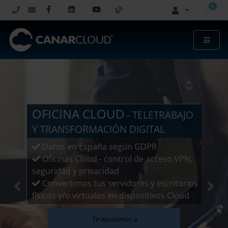
0
Carr
OFICINA CLOUD
- TELETRABAJO
Y TRANSFORMACIÓN DIGITAL
Datos en España según GDPR
Oficinas Cloud - control de acceso VPN,
seguridad y privacidad
Convertimos tus servidores y escritorios
Previous
Next
físicos y/o virtuales en dispositivos Cloud
Te ayudamos a