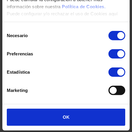
software ideal. Ya se trate de un sistema de
información sobre nuestra
Política de Cookies.
control meteorológico, de instrumentación,
Puede configurar y/o rechazar el uso de Cookies aquí
cúpulas, televigilancia distribuida basada en
geolocalización, cuadros de mandos o el
Selección
tratamiento de imágenes astronómicas en
Necesario
de
formato FITS CanarCloud le entregará una
consentimiento
solución a sus necesidades.
Preferencias
Estadística
Marketing
OK