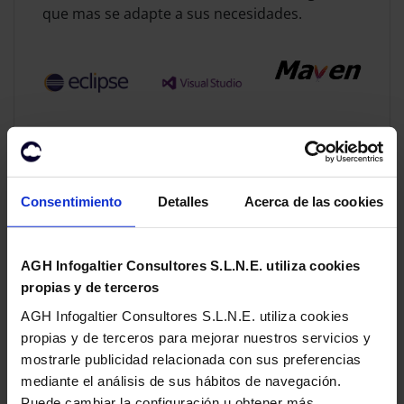
que mas se adapte a sus necesidades.
Consentimiento
Detalles
Acerca de las cookies
AGH Infogaltier Consultores S.L.N.E. utiliza cookies
Software de control y
propias y de terceros
AGH Infogaltier Consultores S.L.N.E. utiliza cookies
videovigilancia
propias y de terceros para mejorar nuestros servicios y
Con más de 10 años de experiencia en el
mostrarle publicidad relacionada con sus preferencias
sector, CanarCloud le garantiza una solución
mediante el análisis de sus hábitos de navegación.
universal a la hora de desarrollar su solución
Puede cambiar la configuración u obtener más