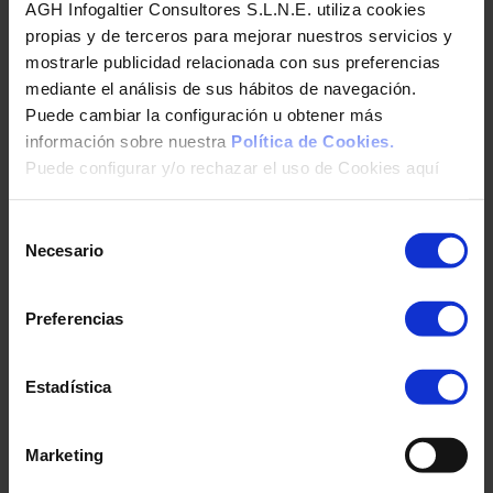
AGH Infogaltier Consultores S.L.N.E. utiliza cookies
todas las empresas auditen de forma
propias y de terceros para mejorar nuestros servicios y
periódica sus sistemas y redes corporativas,
mostrarle publicidad relacionada con sus preferencias
aplicando de forma óptima los mecanismos de
mediante el análisis de sus hábitos de navegación.
seguridad apropiados.
Puede cambiar la configuración u obtener más
información sobre nuestra
Política de Cookies.
En CanarCloud llevamos a cabo todo tipo de
Puede configurar y/o rechazar el uso de Cookies aquí
auditorías, desde auditorías de caja blanca y
negra a auditorías de sitio web o test de
intrusión para garantizar que su entorno de
Selección
Necesario
trabajo sea perfectamente seguro y, en caso
de
de que haya sufrido un ataque, nuestros
consentimiento
servicios de análisis forense le permitirán
Preferencias
identificar la fuente de la amenaza. Asimismo,
nuestros servicios de VPN, Firewall e IDS
garantizarán que los datos de su empresa
Estadística
estén siempre a salvo en su red.
Marketing