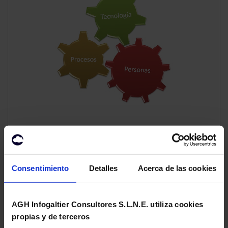
Seguridad de
infraestructuras TI
Consentimiento
Detalles
Acerca de las cookies
Debido a la creciente exposición de recursos,
servicios e información por parte de las
AGH Infogaltier Consultores S.L.N.E. utiliza cookies
empresas a través de Internet y las nuevas
propias y de terceros
redes de información, resulta crucial que