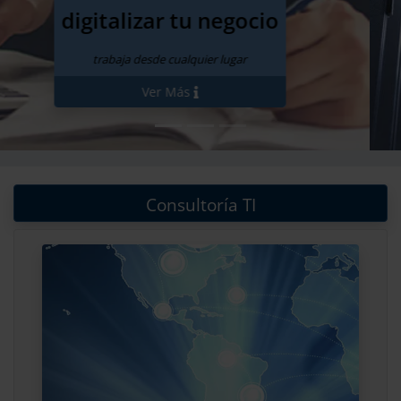
y ahora
anual
Ver Planes
Consultoría TI