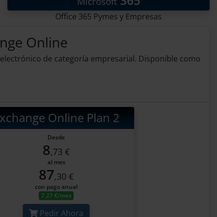
365
Microsoft
Office 365 Pymes y Empresas
ange Online
 electrónico de categoría empresarial. Disponible como
xchange Online Plan 2
Desde
8
,73 €
al mes
87
,30 €
con pago anual
7,27 €/mes
Pedir Ahora