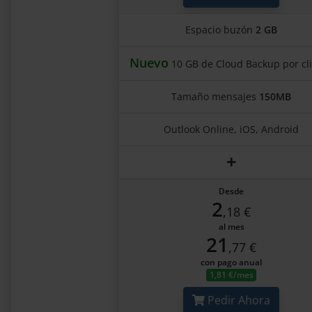
Espacio buzón
2 GB
Nuevo
10 GB de Cloud Backup por cl
Tamaño mensajes
150MB
Outlook Online, iOS, Android
Desde
2
,18 €
al mes
21
,77 €
con pago anual
1,81 €/mes
Pedir Ahora