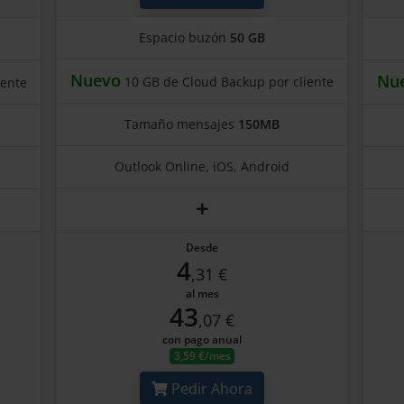
Espacio buzón
50 GB
Nuevo
Nu
10 GB de Cloud Backup por cliente
iente
Tamaño mensajes
150MB
Outlook Online, iOS, Android
Desde
4
,31 €
al mes
43
,07 €
con pago anual
3,59 €/mes
Pedir Ahora