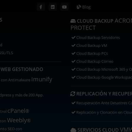
Blog
S
ACRON
CLOUD BACKUP
PROTECT
Cloud Backup Servidores
ad
Cloud Backup VM
 SSL/TLS
Cloud Backup PCs
Cloud Backup Correo
 WEB GESTIONADO
Cloud Backup Microsoft 365 y 
Cloud Backup Google Workspa
Imunify
 con
Antimalware
REPLICACIÓN Y RECUPE
press y más de 200 App.
Recuperación Ante Desastres C
cPanel
®
trol
Replicación y Clonación en Clou
Weebly
®
 con
VM
ento SEO con
SERVICIOS CLOUD