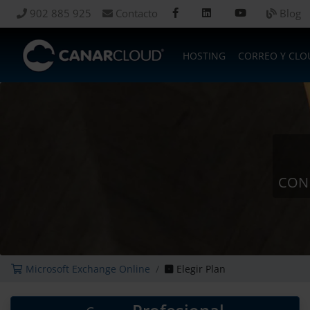
902 885 925
Contacto
Blog
HOSTING
CORREO Y CLO
CON 
Microsoft Exchange Online
Elegir Plan