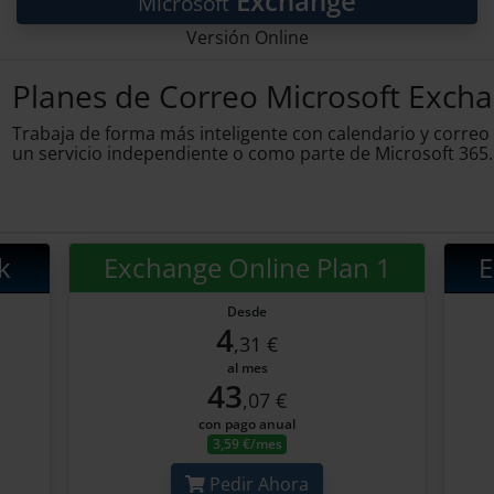
Exchange
Microsoft
Versión Online
Planes de Correo Microsoft Exch
Trabaja de forma más inteligente con calendario y correo
un servicio independiente o como parte de Microsoft 365.
k
Exchange Online Plan 1
E
Desde
4
,31 €
al mes
43
,07 €
con pago anual
3,59 €/mes
Pedir Ahora