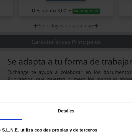
Descuento 3,00 %
PARA SIEMPRE
Se incluye con cada plan
Características Principales
Se adapta a tu forma de trabaja
Exchange te ayuda a colaborar en los documentos 
Prioritarios, que muestra primero los mensajes impor
mejores tu productividad.
Detalles
S.L.N.E. utiliza cookies propias y de terceros