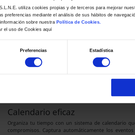
.L.N.E. utiliza cookies propias y de terceros para mejorar nues
gente
us preferencias mediante el análisis de sus hábitos de navegaci
 información sobre nuestra
Política de Cookies.
nalizada con características útiles y una forma más
ar el uso de Cookies aquí
 y de realizar con él las acciones oportunas. Las mejoras
 y completos. Con los complementos, obtendrás una
que te pondrán en contacto con servicios modernos y
Preferencias
Estadística
Calendario eficaz
Organiza tu tiempo con un sistema de calendario que
compromisos. Captura automáticamente los eventos d