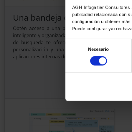
AGH Infogaltier Consultores S
Una bandeja de entrada inteli
publicidad relacionada con s
configuración u obtener más
Obtén acceso a una bandeja de entrada más perso
Puede configurar y/o rechaz
inteligente y organizada de ver el correo electrónico
de búsqueda te ofrecen resultados más rápidos
Selección
personalización y una extensibilidad avanzadas, 
Necesario
de
aplicaciones internas de línea de negocio.
consentimiento