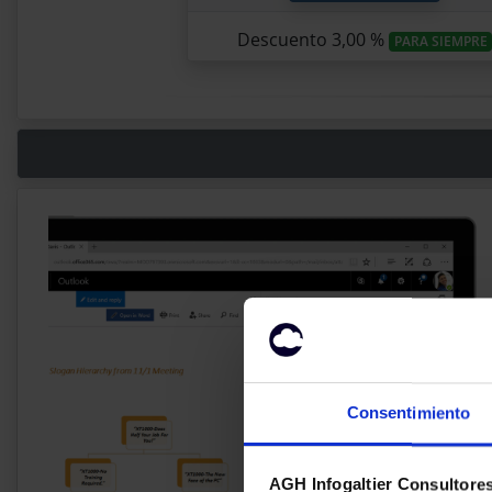
Descuento 3,00 %
PARA SIEMPRE
Consentimiento
AGH Infogaltier Consultores 