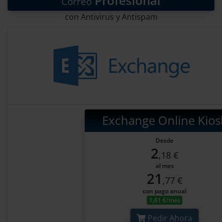
Profesional
Correo
con Antivirus y Antispam
Exchange Online Kios
Desde
2
,18 €
al mes
21
,77 €
con pago anual
1,81 €/mes
Pedir Ahora