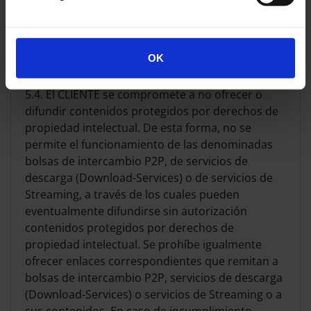
CLIENTE. Por ello el CLIENTE deberá encargarse
por sí mismo de informarse acerca de la
compatibilidad de las actualizaciones y nuevas
versiones, llevando a cabo las actualizaciones
OK
correspondientes por su cuenta y a su cargo.
5.4. El CLIENTE se compromete a no ofrecer o
difundir contenidos protegidos por derechos de
propiedad intelectual. De esta forma, no se
permite el funcionamiento de las denominadas
bolsas de intercambio P2P, de servicios de
descarga (Download-Services) o de servicios de
Streaming, a través de los cuales pueden
eventualmente difundirse sin autorización
contenidos protegidos por derechos de
propiedad intelectual. Se prohíbe igualmente
ofrecer enlaces correspondientes que remitan a
bolsas de intercambio P2P, servicios de descarga
(Download-Services) o servicios de Streaming o a