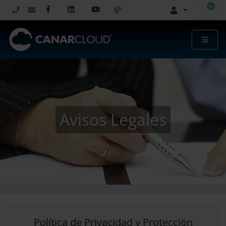
0
Carr
Avisos Legales
Política de Privacidad y Protección