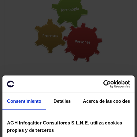
Seguridad de
infraestructuras TI
Consentimiento
Detalles
Acerca de las cookies
Debido a la creciente exposición de recursos,
servicios e información por parte de las
AGH Infogaltier Consultores S.L.N.E. utiliza cookies
empresas a través de Internet y las nuevas
propias y de terceros
redes de información, resulta crucial que