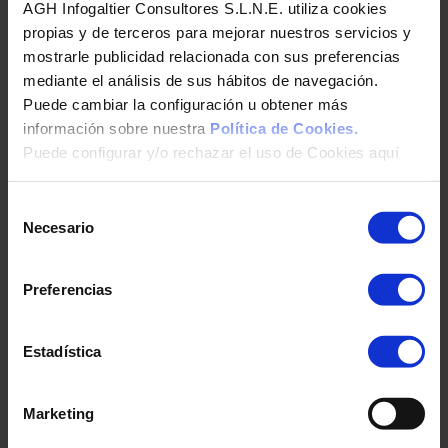
AGH Infogaltier Consultores S.L.N.E. utiliza cookies
todas las empresas auditen de forma
propias y de terceros para mejorar nuestros servicios y
periódica sus sistemas y redes corporativas,
mostrarle publicidad relacionada con sus preferencias
aplicando de forma óptima los mecanismos de
mediante el análisis de sus hábitos de navegación.
seguridad apropiados.
Puede cambiar la configuración u obtener más
información sobre nuestra
Política de Cookies.
En CanarCloud llevamos a cabo todo tipo de
Puede configurar y/o rechazar el uso de Cookies aquí
auditorías, desde auditorías de caja blanca y
negra a auditorías de sitio web o test de
intrusión para garantizar que su entorno de
Selección
Necesario
trabajo sea perfectamente seguro y, en caso
de
de que haya sufrido un ataque, nuestros
consentimiento
servicios de análisis forense le permitirán
Preferencias
identificar la fuente de la amenaza. Asimismo,
nuestros servicios de VPN, Firewall e IDS
garantizarán que los datos de su empresa
Estadística
estén siempre a salvo en su red.
Marketing