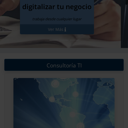
y ahora
anual
Ver Planes
Consultoría TI