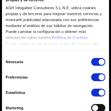
Imunify 360
®
Hosting Web con
Antimalware
AGH Infogaltier Consultores S.L.N.E. utiliza cookies
SaaS
Hosting Wordpress y más de 200 App.
propias y de terceros para mejorar nuestros servicios y
cPanel
mostrarle publicidad relacionada con sus preferencias
®
Panel de Control
mediante el análisis de sus hábitos de navegación.
Weebly
®
Crea tu Web con
Puede cambiar la configuración u obtener más
Marketgoo
®
Posicionamiento SEO con
información sobre nuestra
Política de Cookies.
Puede configurar y/o rechazar el uso de Cookies aquí
CORREO
Selección
Correo Profesional CanarCloud
Necesario
de
Microsoft Exchange Online
consentimiento
Preferencias
CLOUD PC Y OFFICE
Teletrabajo y Transformación Digital
Estadística
Microsoft 365 Pymes/Enterprise
Windows 365 Pymes/Enterprise
Marketing