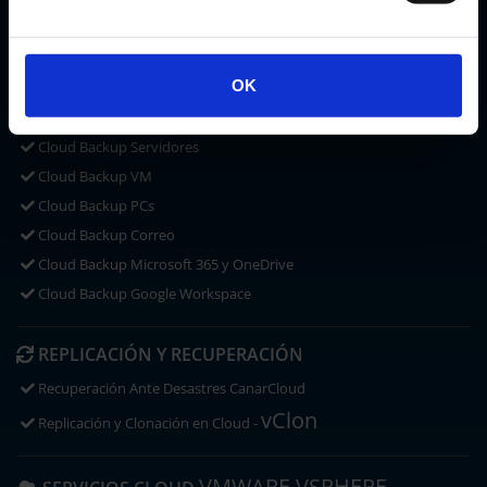
CLOUD STORAGE
Microsoft OneDrive
OK
ACRONIS CYBER PROTECT
CLOUD BACKUP
Cloud Backup Servidores
Cloud Backup VM
Cloud Backup PCs
Cloud Backup Correo
Cloud Backup Microsoft 365 y OneDrive
Cloud Backup Google Workspace
REPLICACIÓN Y RECUPERACIÓN
Recuperación Ante Desastres CanarCloud
vClon
Replicación y Clonación en Cloud -
VMWARE VSPHERE