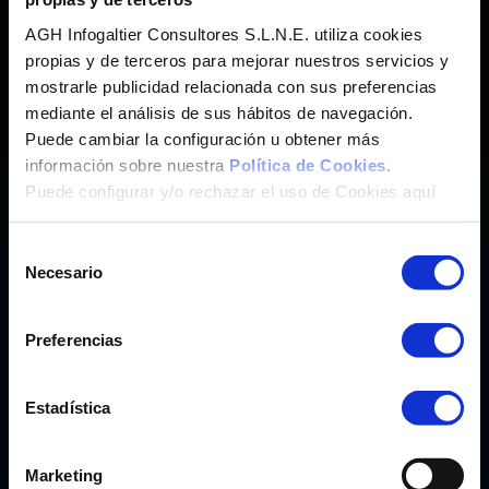
Imunify 360
®
Hosting Web con
Antimalware
AGH Infogaltier Consultores S.L.N.E. utiliza cookies
SaaS
Hosting Wordpress y más de 200 App.
propias y de terceros para mejorar nuestros servicios y
cPanel
mostrarle publicidad relacionada con sus preferencias
®
Panel de Control
mediante el análisis de sus hábitos de navegación.
Weebly
®
Crea tu Web con
Puede cambiar la configuración u obtener más
Marketgoo
®
Posicionamiento SEO con
información sobre nuestra
Política de Cookies.
Puede configurar y/o rechazar el uso de Cookies aquí
CORREO
Selección
Correo Profesional CanarCloud
Necesario
de
Microsoft Exchange Online
consentimiento
Preferencias
CLOUD PC Y OFFICE
Teletrabajo y Transformación Digital
Estadística
Microsoft 365 Pymes/Enterprise
Windows 365 Pymes/Enterprise
Marketing