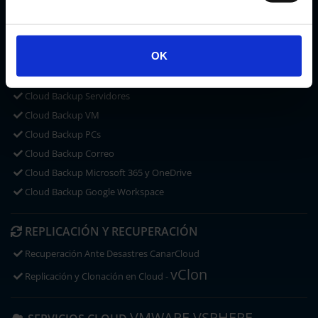
CLOUD STORAGE
Microsoft OneDrive
OK
ACRONIS CYBER PROTECT
CLOUD BACKUP
Cloud Backup Servidores
Cloud Backup VM
Cloud Backup PCs
Cloud Backup Correo
Cloud Backup Microsoft 365 y OneDrive
Cloud Backup Google Workspace
REPLICACIÓN Y RECUPERACIÓN
Recuperación Ante Desastres CanarCloud
vClon
Replicación y Clonación en Cloud -
VMWARE VSPHERE