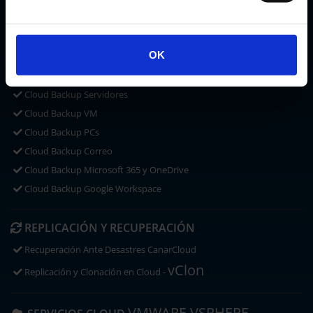
CLOUD STORAGE
Microsoft OneDrive
OK
ACRONIS CYBER PROTECT
CLOUD BACKUP
Cloud Backup Servidores
Cloud Backup VM
Cloud Backup PCs
Cloud Backup Correo
Cloud Backup Microsoft 365 y OneDrive
Cloud Backup Google Workspace
REPLICACIÓN Y RECUPERACIÓN
Recuperación Ante Desastres CanarCloud
vClon
Replicación y Clonación en Cloud -
VMWARE VSPHERE