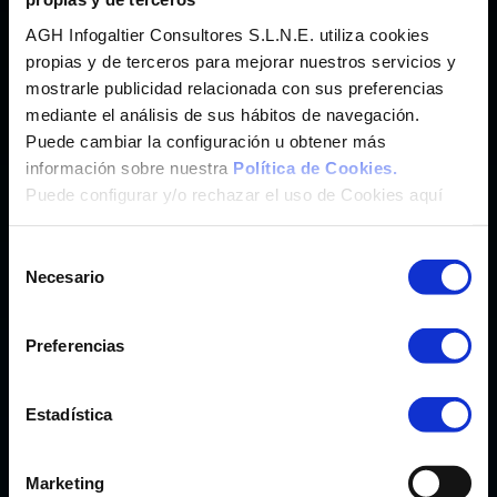
Imunify 360
®
Hosting Web con
Antimalware
AGH Infogaltier Consultores S.L.N.E. utiliza cookies
SaaS
Hosting Wordpress y más de 200 App.
propias y de terceros para mejorar nuestros servicios y
cPanel
mostrarle publicidad relacionada con sus preferencias
®
Panel de Control
mediante el análisis de sus hábitos de navegación.
Weebly
®
Crea tu Web con
Puede cambiar la configuración u obtener más
Marketgoo
®
Posicionamiento SEO con
información sobre nuestra
Política de Cookies.
Puede configurar y/o rechazar el uso de Cookies aquí
CORREO
Selección
Correo Profesional CanarCloud
Necesario
de
Microsoft Exchange Online
consentimiento
Preferencias
CLOUD PC Y OFFICE
Teletrabajo y Transformación Digital
Estadística
Microsoft 365 Pymes/Enterprise
Windows 365 Pymes/Enterprise
Marketing