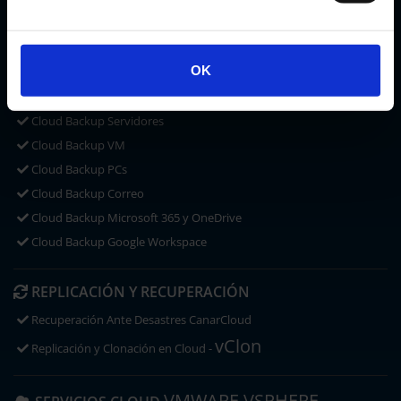
CLOUD STORAGE
Microsoft OneDrive
OK
ACRONIS CYBER PROTECT
CLOUD BACKUP
Cloud Backup Servidores
Cloud Backup VM
Cloud Backup PCs
Cloud Backup Correo
Cloud Backup Microsoft 365 y OneDrive
Cloud Backup Google Workspace
REPLICACIÓN Y RECUPERACIÓN
Recuperación Ante Desastres CanarCloud
vClon
Replicación y Clonación en Cloud -
VMWARE VSPHERE