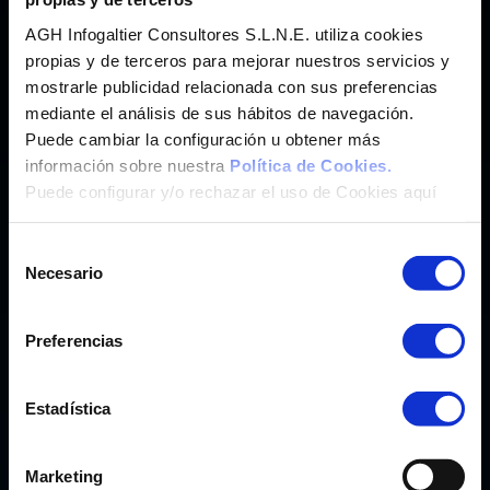
Imunify 360
®
Hosting Web con
Antimalware
AGH Infogaltier Consultores S.L.N.E. utiliza cookies
SaaS
Hosting Wordpress y más de 200 App.
propias y de terceros para mejorar nuestros servicios y
cPanel
mostrarle publicidad relacionada con sus preferencias
®
Panel de Control
mediante el análisis de sus hábitos de navegación.
Weebly
®
Crea tu Web con
Puede cambiar la configuración u obtener más
Marketgoo
®
Posicionamiento SEO con
información sobre nuestra
Política de Cookies.
Puede configurar y/o rechazar el uso de Cookies aquí
CORREO
Selección
Correo Profesional CanarCloud
Necesario
de
Microsoft Exchange Online
consentimiento
Preferencias
CLOUD PC Y OFFICE
Teletrabajo y Transformación Digital
Estadística
Microsoft 365 Pymes/Enterprise
Windows 365 Pymes/Enterprise
Marketing