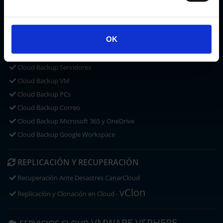
CLOUD STORAGE
Microsoft OneDrive
OK
ACRONIS CYBER PROTECT
CLOUD BACKUP
Cloud Backup Servidores
Cloud Backup VM
Cloud Backup PCs
Cloud Backup Correo
Cloud Backup Microsoft 365 y OneDrive
Cloud Backup Google Workspace
REPLICACIÓN Y RECUPERACIÓN
Recuperación Ante Desastres CanarCloud
vClon
Replicación y Clonación en Cloud -
VMWARE VSPHERE