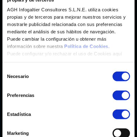
Imunify 360
®
Hosting Web con
Antimalware
AGH Infogaltier Consultores S.L.N.E. utiliza cookies
SaaS
Hosting Wordpress y más de 200 App.
propias y de terceros para mejorar nuestros servicios y
cPanel
mostrarle publicidad relacionada con sus preferencias
®
Panel de Control
mediante el análisis de sus hábitos de navegación.
Weebly
®
Crea tu Web con
Puede cambiar la configuración u obtener más
Marketgoo
®
Posicionamiento SEO con
información sobre nuestra
Política de Cookies.
Puede configurar y/o rechazar el uso de Cookies aquí
CORREO
Selección
Correo Profesional CanarCloud
Necesario
de
Microsoft Exchange Online
consentimiento
Preferencias
CLOUD PC Y OFFICE
Teletrabajo y Transformación Digital
Estadística
Microsoft 365 Pymes/Enterprise
Windows 365 Pymes/Enterprise
Marketing