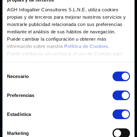
Imunify 360
®
Hosting Web con
Antimalware
AGH Infogaltier Consultores S.L.N.E. utiliza cookies
SaaS
Hosting Wordpress y más de 200 App.
propias y de terceros para mejorar nuestros servicios y
cPanel
mostrarle publicidad relacionada con sus preferencias
®
Panel de Control
mediante el análisis de sus hábitos de navegación.
Weebly
®
Crea tu Web con
Puede cambiar la configuración u obtener más
Marketgoo
®
Posicionamiento SEO con
información sobre nuestra
Política de Cookies.
Puede configurar y/o rechazar el uso de Cookies aquí
CORREO
Selección
Correo Profesional CanarCloud
Necesario
de
Microsoft Exchange Online
consentimiento
Preferencias
CLOUD PC Y OFFICE
Teletrabajo y Transformación Digital
Estadística
Microsoft 365 Pymes/Enterprise
Windows 365 Pymes/Enterprise
Marketing