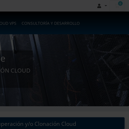
0
Carr
LOUD VPS
CONSULTORÍA Y DESARROLLO
re
CIÓN CLOUD
peración y/o Clonación Cloud