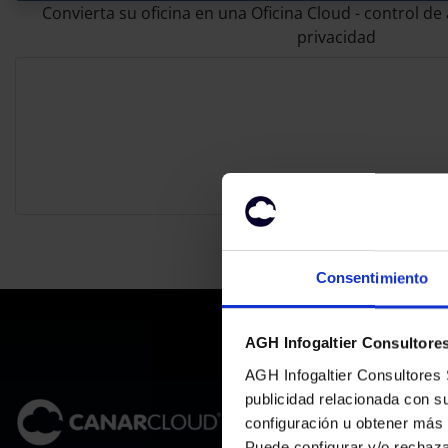
Convierta su oficina en una Oficina Cloud - control d
privacidad
Consentimiento
AGH Infogaltier Consultores 
AGH Infogaltier Consultores S
DOMINIO
publicidad relacionada con s
configuración u obtener más
Registros
Puede configurar y/o rechaz