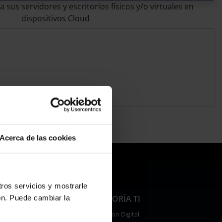
 sus servidores y escritorios físicos y/o virtuales en
dispositivos Cloud
Acerca de las cookies
tros servicios y mostrarle
IS CYBER
CONSULTORÍA TI
ón. Puede cambiar la
Transformación Digital