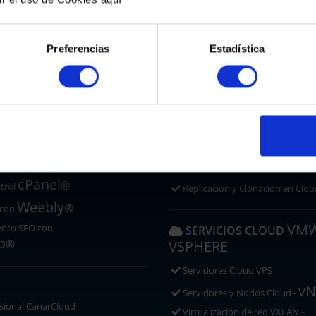
Cloud Backup Servidores
ad
Cloud Backup VM
 SSL/TLS
Cloud Backup PCs
Preferencias
Estadística
Cloud Backup Correo
 WEB GESTIONADO
Cloud Backup Microsoft 365 y 
Cloud Backup Google Workspa
Imunify
 con
Antimalware
REPLICACIÓN Y RECUPE
press y más de 200 App.
Recuperación Ante Desastres C
cPanel
®
trol
Replicación y Clonación en Clou
Weebly
®
 con
VM
ento SEO con
SERVICIOS CLOUD
o
®
VSPHERE
Servidores Cloud VPS
vN
Servidores y Nodos Cloud -
sional CanarCloud
Virtualización de red VXLAN -