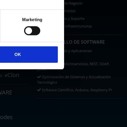
Continuidad de Negocio
Gestión de Servicios
Asesoramiento y Soporte
Marketing
Seguridad de Infraestructuras
OneDrive
DESARROLLO DE SOFTWARE
ce
Desarrollo Web y Aplicaciones
OK
Multidispositivo
RACIÓN
SaaS, Spring, Microservicios, REST, SOAP,
anarCloud
JSON...
vClon
d -
Optimización de Sistemas y Actualización
Tecnológica
Software Científico, Arduino, Raspberry PI
WARE
odes