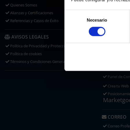
Traslados
Quienes Somos
Disponibilid
Alianzas y Certificaciones
Selección
Certificados
Necesario
de
Referencias y Casos de Éxito
consentimiento
HOSTING
AVISOS LEGALES
Hosting Web
Política de Privacidad y Protección de Datos
360
®
Política de cookies
Hosting Word
Términos y Condiciones Generales
SaaS
Panel de Con
Crea tu Web
Posicionami
Marketgo
CORREO
Correo Profe