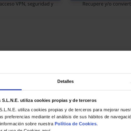
e acceso VPN, seguridad y
Recupere y/o convierta
Detalles
S.L.N.E. utiliza cookies propias y de terceros
Blog
.L.N.E. utiliza cookies propias y de terceros para mejorar nues
S
ACRON
us preferencias mediante el análisis de sus hábitos de navegaci
CLOUD BACKUP
PROTECT
 información sobre nuestra
Política de Cookies.
ar el uso de Cookies aquí