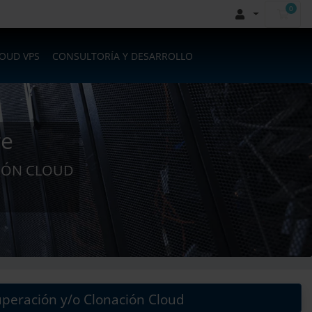
0
Carr
LOUD VPS
CONSULTORÍA Y DESARROLLO
re
CIÓN CLOUD
peración y/o Clonación Cloud