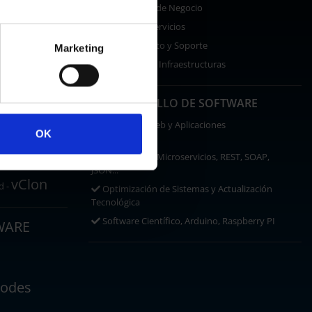
Continuidad de Negocio
Gestión de Servicios
Asesoramiento y Soporte
Marketing
Seguridad de Infraestructuras
OneDrive
DESARROLLO DE SOFTWARE
ce
Desarrollo Web y Aplicaciones
OK
Multidispositivo
RACIÓN
SaaS, Spring, Microservicios, REST, SOAP,
anarCloud
JSON...
vClon
d -
Optimización de Sistemas y Actualización
Tecnológica
Software Científico, Arduino, Raspberry PI
WARE
odes