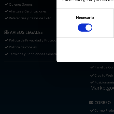
Traslados
Quienes Somos
Disponibilid
Alianzas y Certificaciones
Selección
Certificados
Necesario
de
Referencias y Casos de Éxito
consentimiento
HOSTING
AVISOS LEGALES
Hosting Web
Política de Privacidad y Protección de Datos
360
®
Política de cookies
Hosting Word
Términos y Condiciones Generales
SaaS
Panel de Con
Crea tu Web
Posicionami
Marketgo
CORREO
Correo Profe