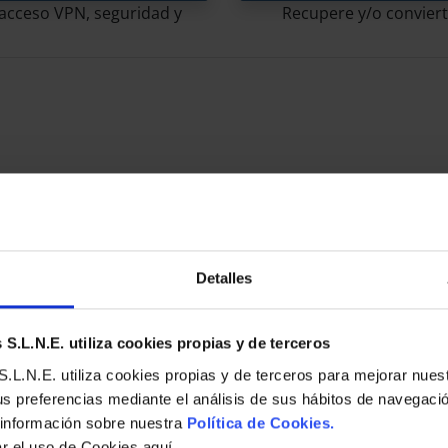
e acceso VPN, seguridad y
Recupere y/o convierta
Detalles
S.L.N.E. utiliza cookies propias y de terceros
Blog
.L.N.E. utiliza cookies propias y de terceros para mejorar nues
S
ACRON
us preferencias mediante el análisis de sus hábitos de navegaci
CLOUD BACKUP
PROTECT
 información sobre nuestra
Política de Cookies.
ar el uso de Cookies aquí