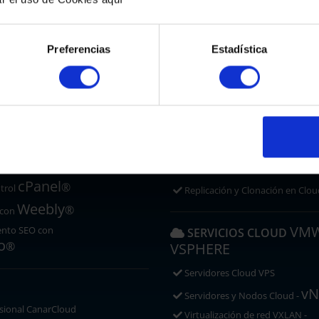
Cloud Backup Servidores
ad
Cloud Backup VM
 SSL/TLS
Cloud Backup PCs
Preferencias
Estadística
Cloud Backup Correo
 WEB GESTIONADO
Cloud Backup Microsoft 365 y 
Cloud Backup Google Workspa
Imunify
 con
Antimalware
REPLICACIÓN Y RECUPE
press y más de 200 App.
Recuperación Ante Desastres C
cPanel
®
trol
Replicación y Clonación en Clou
Weebly
®
 con
VM
ento SEO con
SERVICIOS CLOUD
o
®
VSPHERE
Servidores Cloud VPS
vN
Servidores y Nodos Cloud -
sional CanarCloud
Virtualización de red VXLAN -