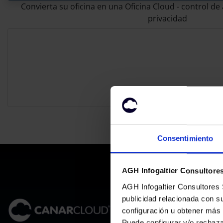
Convierta su oficina en una Oficina Cloud - control d
privacidad
Consentimiento
AGH Infogaltier Consultores 
AGH Infogaltier Consultores S
DOMINIO
publicidad relacionada con s
configuración u obtener más
Registros
Puede configurar y/o rechaz