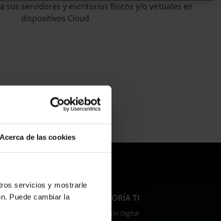
 sus servidores y escritorios físicos y/o virtuales en
dispositivos Cloud
Acerca de las cookies
tros servicios y mostrarle
IS CYBER
CONSULTORÍA TI
ón. Puede cambiar la
Transformación Digital