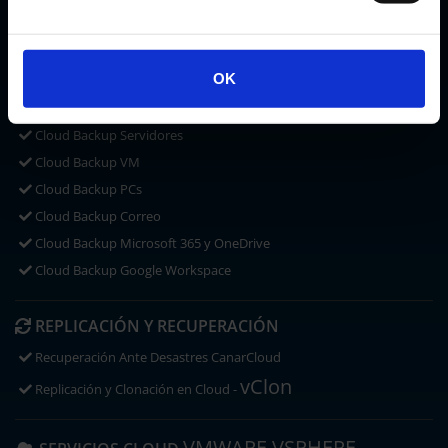
CLOUD STORAGE
Microsoft OneDrive
OK
ACRONIS CYBER PROTECT
CLOUD BACKUP
Cloud Backup Servidores
Cloud Backup VM
Cloud Backup PCs
Cloud Backup Correo
Cloud Backup Microsoft 365 y OneDrive
Cloud Backup Google Workspace
REPLICACIÓN Y RECUPERACIÓN
Recuperación Ante Desastres CanarCloud
vClon
Replicación y Clonación en Cloud -
VMWARE VSPHERE