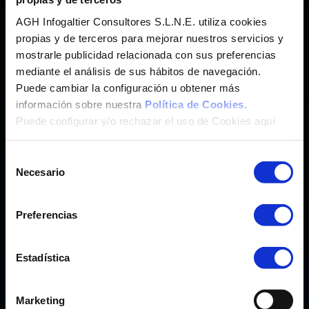
Imunify 360
®
Hosting Web con
Antimalware
AGH Infogaltier Consultores S.L.N.E. utiliza cookies
SaaS
Hosting Wordpress y más de 200 App.
propias y de terceros para mejorar nuestros servicios y
cPanel
mostrarle publicidad relacionada con sus preferencias
®
Panel de Control
mediante el análisis de sus hábitos de navegación.
Weebly
®
Crea tu Web con
Puede cambiar la configuración u obtener más
Marketgoo
®
Posicionamiento SEO con
información sobre nuestra
Política de Cookies.
Puede configurar y/o rechazar el uso de Cookies aquí
CORREO
Selección
Correo Profesional CanarCloud
Necesario
de
Microsoft Exchange Online
consentimiento
Preferencias
CLOUD PC Y OFFICE
Teletrabajo y Transformación Digital
Estadística
Microsoft 365 Pymes/Enterprise
Windows 365 Pymes/Enterprise
Marketing