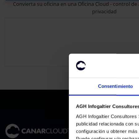
Convierta su oficina en una Oficina Cloud - control d
privacidad
Consentimiento
AGH Infogaltier Consultores 
AGH Infogaltier Consultores S
DOMINIO
publicidad relacionada con s
configuración u obtener más
Registros
Puede configurar y/o rechaz