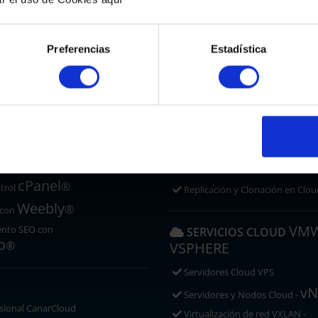
Cloud Backup Servidores
ad
Cloud Backup VM
 SSL/TLS
Cloud Backup PCs
Preferencias
Estadística
Cloud Backup Correo
 WEB GESTIONADO
Cloud Backup Microsoft 365 y 
Cloud Backup Google Workspa
Imunify
 con
Antimalware
REPLICACIÓN Y RECUPE
press y más de 200 App.
Recuperación Ante Desastres C
cPanel
®
trol
Replicación y Clonación en Clou
Weebly
®
 con
VM
ento SEO con
SERVICIOS CLOUD
o
®
VSPHERE
Servidores Cloud VPS
vN
Servidores y Nodos Cloud -
sional CanarCloud
Virtualización de red VXLAN -