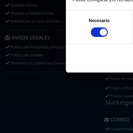
Traslados
Quienes Somos
Disponibilid
Alianzas y Certificaciones
Selección
Certificados
Necesario
de
Referencias y Casos de Éxito
consentimiento
HOSTING
AVISOS LEGALES
Hosting Web
Política de Privacidad y Protección de Datos
360
®
Política de cookies
Hosting Word
Términos y Condiciones Generales
SaaS
Panel de Con
Crea tu Web
Posicionami
Marketgo
CORREO
Correo Profe