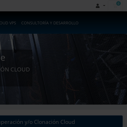
0
Carr
LOUD VPS
CONSULTORÍA Y DESARROLLO
re
CIÓN CLOUD
peración y/o Clonación Cloud