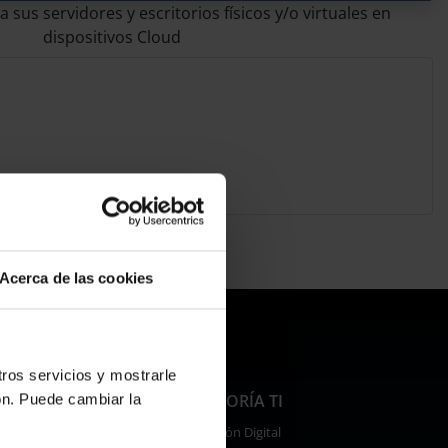
 sus servidores y escritorios físicos y/o virtuales en
dispositivos Cloud
Acerca de las cookies
tros servicios y mostrarle
IS CYBER
CONSULTORÍA TI
ón. Puede cambiar la
Transformación Digital