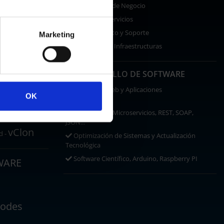
Continuidad de Negocio
Gestión de Servicios
Asesoramiento y Soporte
Marketing
Seguridad de Infraestructuras
OneDrive
DESARROLLO DE SOFTWARE
ce
Desarrollo Web y Aplicaciones
OK
Multidispositivo
RACIÓN
SaaS, Spring, Microservicios, REST, SOAP,
anarCloud
JSON...
vClon
d -
Optimización de Sistemas y Actualización
Tecnológica
Software Científico, Arduino, Raspberry PI
WARE
odes