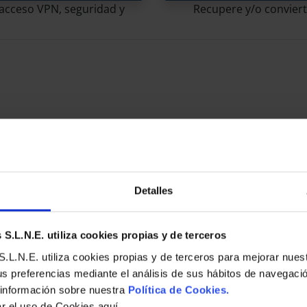
e acceso VPN, seguridad y
Recupere y/o convierta
Detalles
S.L.N.E. utiliza cookies propias y de terceros
Blog
.L.N.E. utiliza cookies propias y de terceros para mejorar nues
S
ACRON
us preferencias mediante el análisis de sus hábitos de navegaci
CLOUD BACKUP
PROTECT
 información sobre nuestra
Política de Cookies.
ar el uso de Cookies aquí